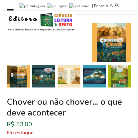
Skip
A
A
| Fonte:
A
Português
English
Español
to
Open
Close
content
mobile
mobile
menu
menu
previous
next
slide
slide
Chover ou não chover… o que
deve acontecer
R$
53,00
Em estoque